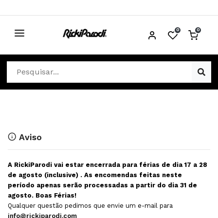
0
0
CABELO
Ver Cabelo
ESTÉTICA
Acessórios Cabelo
Ver Estética
DISTRIBUIDORES
Acessórios Coloração e Cabelo
Aparelhos Estética
Cabeças Académicas
Cosmética Corpo e Rosto
Aviso
Cosmética Capilar
Depilação
A RickiParodi vai estar encerrada para férias de dia 17 a 28
Equipamentos Elétricos
Descartáveis Estética
de agosto (inclusive) . As encomendas feitas neste
período apenas serão processadas a partir do dia 31 de
Escovas e Pente
Diversos Estética
agosto. Boas Férias!
Extensões
Equipamentos Depilação
Qualquer questão pedimos que envie um e-mail para
info@rickiparodi.com