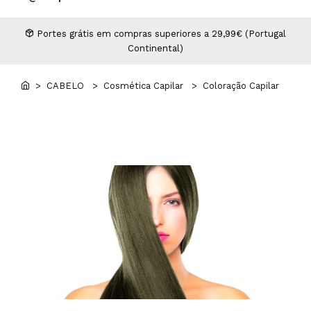
Higiene
Manicure e Pedicure
MAN WORLD - Espaço Homem
Maquilhagem Profissional
Portes grátis em compras superiores a 29,99€ (Portugal
Continental)
Mobiliário
Pestanas e Sobrancelhas
Professional Wear
> CABELO
> Cosmética Capilar
> Coloração Capilar
ROYAL SECRET - Hair Control Plan
Tesouras e Navalhas