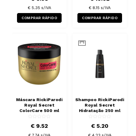
€ 5.35
s/IVA
€ 8.15
s/IVA
COMPRAR RÁPIDO
COMPRAR RÁPIDO
Máscara RickiParodi
Shampoo RickiParodi
Royal Secret
Royal Secret
ColorCare 500 ml
Hidratação 250 ml
€ 9.52
€ 5.20
€ 7.74
s/IVA
€ 4.23
s/IVA