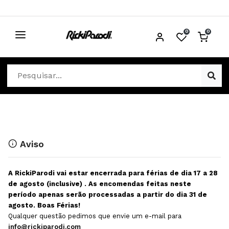
0
0
CABELO
Ver Cabelo
ESTÉTICA
Acessórios Cabelo
Ver Estética
DISTRIBUIDORES
Acessórios Coloração e Cabelo
Aparelhos Estética
Cabeças Académicas
Cosmética Corpo e Rosto
Aviso
Cosmética Capilar
Depilação
A RickiParodi vai estar encerrada para férias de dia 17 a 28
Equipamentos Elétricos
Descartáveis Estética
de agosto (inclusive) . As encomendas feitas neste
período apenas serão processadas a partir do dia 31 de
Escovas e Pente
Diversos Estética
agosto. Boas Férias!
Extensões
Equipamentos Depilação
Qualquer questão pedimos que envie um e-mail para
info@rickiparodi.com