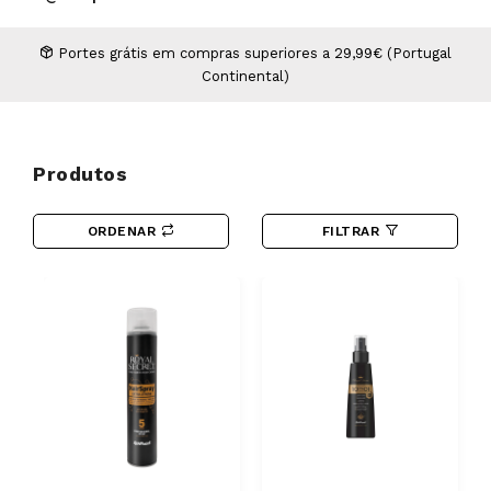
Higiene
Manicure e Pedicure
MAN WORLD - Espaço Homem
Maquilhagem Profissional
Portes grátis em compras superiores a 29,99€ (Portugal
Continental)
Mobiliário
Pestanas e Sobrancelhas
Professional Wear
ROYAL SECRET - Hair Control Plan
Produtos
Tesouras e Navalhas
ORDENAR
FILTRAR