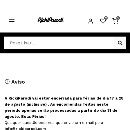
0
0
CABELO
Ver Cabelo
ESTÉTICA
Acessórios Cabelo
Ver Estética
DISTRIBUIDORES
Acessórios Coloração e Cabelo
Aparelhos Estética
Cabeças Académicas
Cosmética Corpo e Rosto
Aviso
Cosmética Capilar
Depilação
A RickiParodi vai estar encerrada para férias de dia 17 a 28
Equipamentos Elétricos
Descartáveis Estética
de agosto (inclusive) . As encomendas feitas neste
período apenas serão processadas a partir do dia 31 de
Escovas e Pente
Diversos Estética
agosto. Boas Férias!
Extensões
Equipamentos Depilação
Qualquer questão pedimos que envie um e-mail para
info@rickiparodi.com