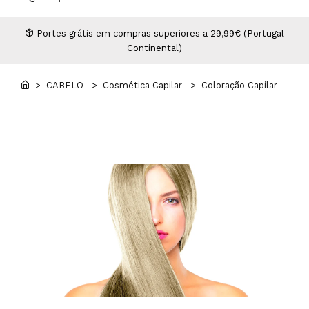
Higiene
Manicure e Pedicure
MAN WORLD - Espaço Homem
Maquilhagem Profissional
Portes grátis em compras superiores a 29,99€ (Portugal
Continental)
Mobiliário
Pestanas e Sobrancelhas
Professional Wear
> CABELO
> Cosmética Capilar
> Coloração Capilar
ROYAL SECRET - Hair Control Plan
Tesouras e Navalhas