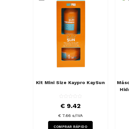
Kit Mini Size Kaypro KaySun
Másc
Hid
€ 9.42
€ 7.66 s/IVA
COMPRAR RÁPIDO