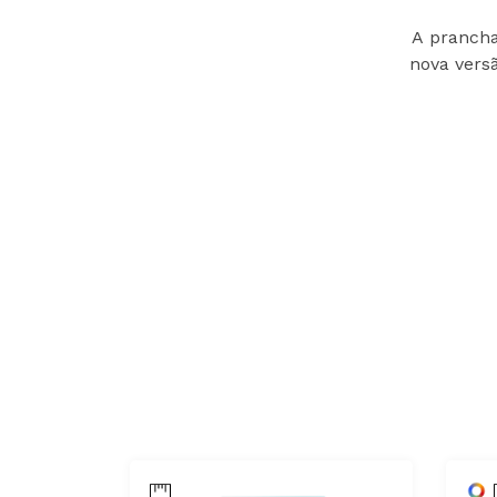
A prancha
nova versã