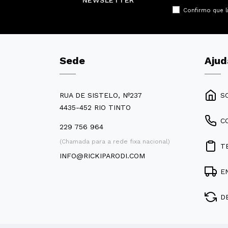
NEWSLETTER
Confirmo que l
Sede
Ajud
RUA DE SISTELO, Nº237
S
4435-452 RIO TINTO
C
229 756 964
(Chamada para a rede fixa nacional)
T
INFO@RICKIPARODI.COM
E
D