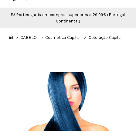
Higiene
Manicure e Pedicure
MAN WORLD - Espaço Homem
Maquilhagem Profissional
Portes grátis em compras superiores a 29,99€ (Portugal
Continental)
Mobiliário
Pestanas e Sobrancelhas
Professional Wear
> CABELO
> Cosmética Capilar
> Coloração Capilar
ROYAL SECRET - Hair Control Plan
Tesouras e Navalhas