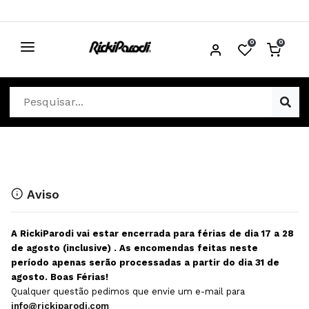
0
0
CABELO
Ver Cabelo
ESTÉTICA
Acessórios Cabelo
Ver Estética
DISTRIBUIDORES
Acessórios Coloração e Cabelo
Aparelhos Estética
Cabeças Académicas
Cosmética Corpo e Rosto
Aviso
Cosmética Capilar
Depilação
A RickiParodi vai estar encerrada para férias de dia 17 a 28
Equipamentos Elétricos
Descartáveis Estética
de agosto (inclusive) . As encomendas feitas neste
período apenas serão processadas a partir do dia 31 de
Escovas e Pente
Diversos Estética
agosto. Boas Férias!
Extensões
Equipamentos Depilação
Qualquer questão pedimos que envie um e-mail para
info@rickiparodi.com