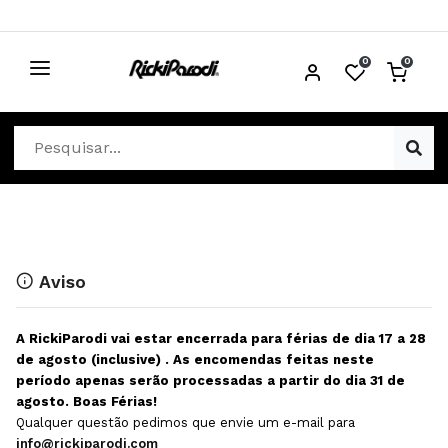
0
0
CABELO
Ver Cabelo
ESTÉTICA
Acessórios Cabelo
Ver Estética
DISTRIBUIDORES
Acessórios Coloração e Cabelo
Aparelhos Estética
Cabeças Académicas
Cosmética Corpo e Rosto
Aviso
Cosmética Capilar
Depilação
A RickiParodi vai estar encerrada para férias de dia 17 a 28
Equipamentos Elétricos
Descartáveis Estética
de agosto (inclusive) . As encomendas feitas neste
período apenas serão processadas a partir do dia 31 de
Escovas e Pente
Diversos Estética
agosto. Boas Férias!
Extensões
Equipamentos Depilação
Qualquer questão pedimos que envie um e-mail para
info@rickiparodi.com