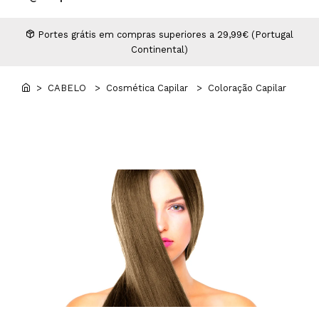
Higiene
Manicure e Pedicure
MAN WORLD - Espaço Homem
Maquilhagem Profissional
Portes grátis em compras superiores a 29,99€ (Portugal
Continental)
Mobiliário
Pestanas e Sobrancelhas
Professional Wear
> CABELO
> Cosmética Capilar
> Coloração Capilar
ROYAL SECRET - Hair Control Plan
Tesouras e Navalhas