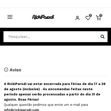
0
0
CABELO
Ver Cabelo
ESTÉTICA
Acessórios Cabelo
Ver Estética
DISTRIBUIDORES
Acessórios Coloração e Cabelo
Aparelhos Estética
Cabeças Académicas
Cosmética Corpo e Rosto
Aviso
Cosmética Capilar
Depilação
A RickiParodi vai estar encerrada para férias de dia 17 a 28
Equipamentos Elétricos
Descartáveis Estética
de agosto (inclusive) . As encomendas feitas neste
período apenas serão processadas a partir do dia 31 de
Escovas e Pente
Diversos Estética
agosto. Boas Férias!
Extensões
Equipamentos Depilação
Qualquer questão pedimos que envie um e-mail para
info@rickiparodi.com