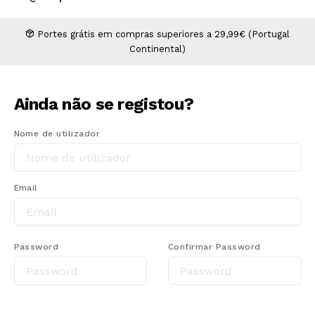
Higiene
Manicure e Pedicure
MAN WORLD - Espaço Homem
Maquilhagem Profissional
Portes grátis em compras superiores a 29,99€ (Portugal
Continental)
Mobiliário
Pestanas e Sobrancelhas
Professional Wear
Ainda não se registou?
ROYAL SECRET - Hair Control Plan
Nome de utilizador
Tesouras e Navalhas
Email
Password
Confirmar Password