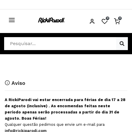
0
0
CABELO
Ver Cabelo
ESTÉTICA
Acessórios Cabelo
Ver Estética
DISTRIBUIDORES
Acessórios Coloração e Cabelo
Aparelhos Estética
Cabeças Académicas
Cosmética Corpo e Rosto
Aviso
Cosmética Capilar
Depilação
A RickiParodi vai estar encerrada para férias de dia 17 a 28
Equipamentos Elétricos
Descartáveis Estética
de agosto (inclusive) . As encomendas feitas neste
período apenas serão processadas a partir do dia 31 de
Escovas e Pente
Diversos Estética
agosto. Boas Férias!
Extensões
Equipamentos Depilação
Qualquer questão pedimos que envie um e-mail para
info@rickiparodi.com