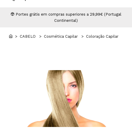
Higiene
Manicure e Pedicure
MAN WORLD - Espaço Homem
Maquilhagem Profissional
Portes grátis em compras superiores a 29,99€ (Portugal
Continental)
Mobiliário
Pestanas e Sobrancelhas
Professional Wear
> CABELO
> Cosmética Capilar
> Coloração Capilar
ROYAL SECRET - Hair Control Plan
Tesouras e Navalhas