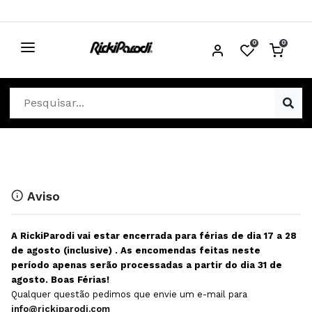
0
0
CABELO
Ver Cabelo
ESTÉTICA
Acessórios Cabelo
Ver Estética
DISTRIBUIDORES
Acessórios Coloração e Cabelo
Aparelhos Estética
Cabeças Académicas
Cosmética Corpo e Rosto
Aviso
Cosmética Capilar
Depilação
A RickiParodi vai estar encerrada para férias de dia 17 a 28
Equipamentos Elétricos
Descartáveis Estética
de agosto (inclusive) . As encomendas feitas neste
período apenas serão processadas a partir do dia 31 de
Escovas e Pente
Diversos Estética
agosto. Boas Férias!
Extensões
Equipamentos Depilação
Qualquer questão pedimos que envie um e-mail para
info@rickiparodi.com