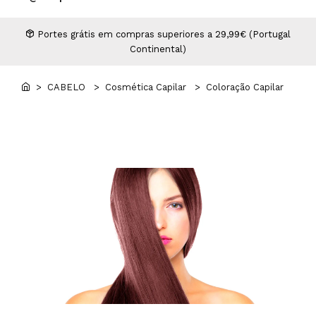
Higiene
Manicure e Pedicure
MAN WORLD - Espaço Homem
Maquilhagem Profissional
Portes grátis em compras superiores a 29,99€ (Portugal
Continental)
Mobiliário
Pestanas e Sobrancelhas
Professional Wear
> CABELO
> Cosmética Capilar
> Coloração Capilar
ROYAL SECRET - Hair Control Plan
Tesouras e Navalhas