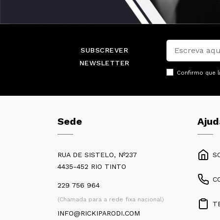
SUBSCREVER
NEWSLETTER
Confirmo que l
Sede
Ajud
RUA DE SISTELO, Nº237
S
4435-452 RIO TINTO
C
229 756 964
(Chamada para a rede fixa nacional)
T
INFO@RICKIPARODI.COM