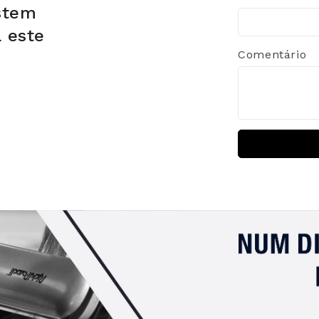
stem
a este
Comentário