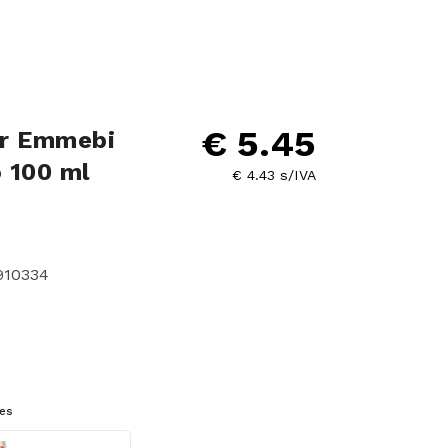
€ 5.45
ar Emmebi
 100 ml
€ 4.43 s/IVA
910334
es
or