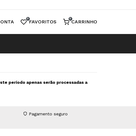
0
0
CONTA
FAVORITOS
CARRINHO
neste período apenas serão processadas a
Pagamento seguro