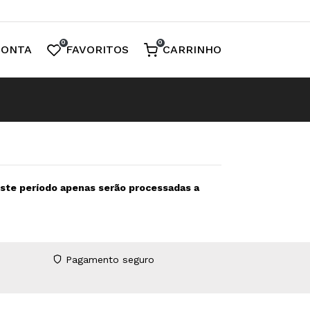
0
0
CONTA
FAVORITOS
CARRINHO
neste período apenas serão processadas a
Pagamento seguro