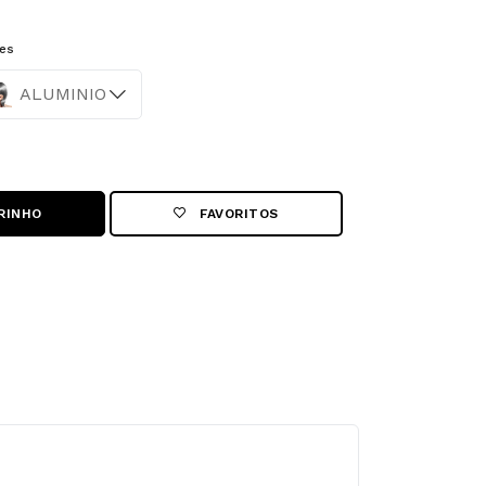
es
or
ALUMINIO
RINHO
FAVORITOS