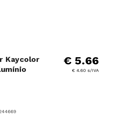
€ 5.66
r Kaycolor
lumínio
€ 4.60 s/IVA
3244669