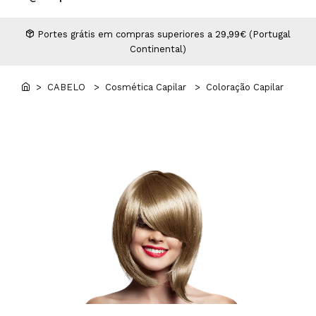
Higiene
Manicure e Pedicure
MAN WORLD - Espaço Homem
Maquilhagem Profissional
Portes grátis em compras superiores a 29,99€ (Portugal
Continental)
Mobiliário
Pestanas e Sobrancelhas
Professional Wear
> CABELO
> Cosmética Capilar
> Coloração Capilar
ROYAL SECRET - Hair Control Plan
Tesouras e Navalhas