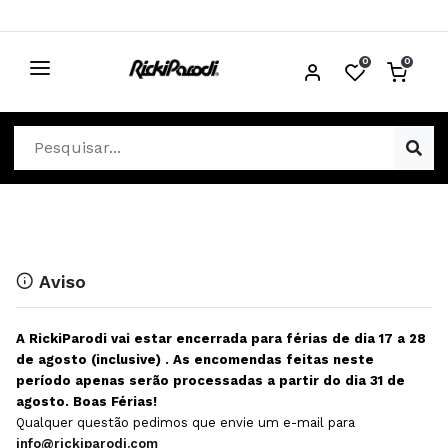
0
0
CABELO
Ver Cabelo
ESTÉTICA
Acessórios Cabelo
Ver Estética
DISTRIBUIDORES
Acessórios Coloração e Cabelo
Aparelhos Estética
Cabeças Académicas
Cosmética Corpo e Rosto
Aviso
Cosmética Capilar
Depilação
A RickiParodi vai estar encerrada para férias de dia 17 a 28
Equipamentos Elétricos
Descartáveis Estética
de agosto (inclusive) . As encomendas feitas neste
período apenas serão processadas a partir do dia 31 de
Escovas e Pente
Diversos Estética
agosto. Boas Férias!
Extensões
Equipamentos Depilação
Qualquer questão pedimos que envie um e-mail para
info@rickiparodi.com