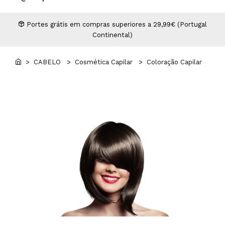
Higiene
Manicure e Pedicure
MAN WORLD - Espaço Homem
Maquilhagem Profissional
Portes grátis em compras superiores a 29,99€ (Portugal
Continental)
Mobiliário
Pestanas e Sobrancelhas
Professional Wear
> CABELO
> Cosmética Capilar
> Coloração Capilar
ROYAL SECRET - Hair Control Plan
Tesouras e Navalhas