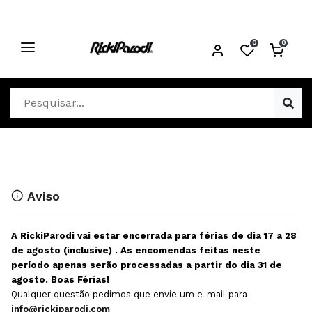
0
0
CABELO
Ver Cabelo
ESTÉTICA
Acessórios Cabelo
Ver Estética
DISTRIBUIDORES
Acessórios Coloração e Cabelo
Aparelhos Estética
Cabeças Académicas
Cosmética Corpo e Rosto
Aviso
Cosmética Capilar
Depilação
A RickiParodi vai estar encerrada para férias de dia 17 a 28
Equipamentos Elétricos
Descartáveis Estética
de agosto (inclusive) . As encomendas feitas neste
período apenas serão processadas a partir do dia 31 de
Escovas e Pente
Diversos Estética
agosto. Boas Férias!
Extensões
Equipamentos Depilação
Qualquer questão pedimos que envie um e-mail para
info@rickiparodi.com