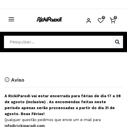
0
0
CABELO
Ver Cabelo
ESTÉTICA
Acessórios Cabelo
Ver Estética
DISTRIBUIDORES
Acessórios Coloração e Cabelo
Aparelhos Estética
Cabeças Académicas
Cosmética Corpo e Rosto
Aviso
Cosmética Capilar
Depilação
A RickiParodi vai estar encerrada para férias de dia 17 a 28
Equipamentos Elétricos
Descartáveis Estética
de agosto (inclusive) . As encomendas feitas neste
período apenas serão processadas a partir do dia 31 de
Escovas e Pente
Diversos Estética
agosto. Boas Férias!
Extensões
Equipamentos Depilação
Qualquer questão pedimos que envie um e-mail para
info@rickiparodi.com