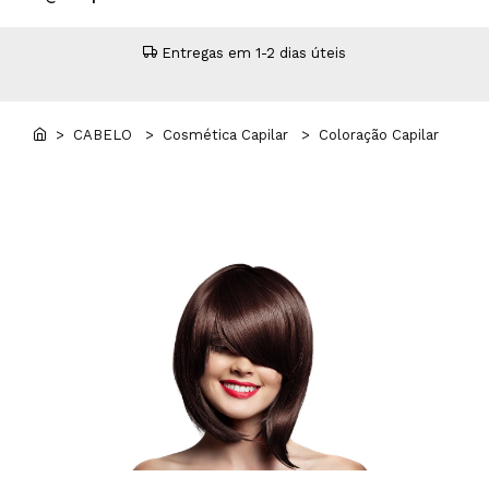
Higiene
Manicure e Pedicure
MAN WORLD - Espaço Homem
Maquilhagem Profissional
gal
Entregas em 1-2 dias úteis
Mobiliário
Pestanas e Sobrancelhas
Professional Wear
> CABELO
> Cosmética Capilar
> Coloração Capilar
ROYAL SECRET - Hair Control Plan
Tesouras e Navalhas