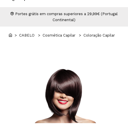
Higiene
Manicure e Pedicure
MAN WORLD - Espaço Homem
Maquilhagem Profissional
Portes grátis em compras superiores a 29,99€ (Portugal
Continental)
Mobiliário
Pestanas e Sobrancelhas
Professional Wear
> CABELO
> Cosmética Capilar
> Coloração Capilar
ROYAL SECRET - Hair Control Plan
Tesouras e Navalhas