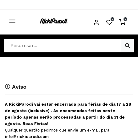
0
0
CABELO
Ver Cabelo
ESTÉTICA
Acessórios Cabelo
Ver Estética
DISTRIBUIDORES
Acessórios Coloração e Cabelo
Aparelhos Estética
Cabeças Académicas
Cosmética Corpo e Rosto
Aviso
Cosmética Capilar
Depilação
A RickiParodi vai estar encerrada para férias de dia 17 a 28
Equipamentos Elétricos
Descartáveis Estética
de agosto (inclusive) . As encomendas feitas neste
período apenas serão processadas a partir do dia 31 de
Escovas e Pente
Diversos Estética
agosto. Boas Férias!
Extensões
Equipamentos Depilação
Qualquer questão pedimos que envie um e-mail para
info@rickiparodi.com