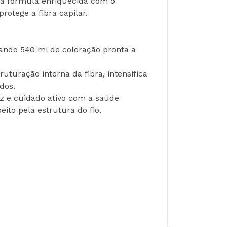
sua fórmula enriquecida com o 
otege a fibra capilar.
ando 540 ml de coloração pronta a 
turação interna da fibra, intensifica 
dos.
az e cuidado ativo com a saúde 
eito pela estrutura do fio.