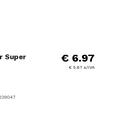
€ 6.97
r Super
€ 5.67 s/IVA
3239047