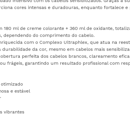
idado intensivo com os cabelos sensibilizados. Graças à 
iona cores intensas e duradouras, enquanto fortalece e pr
180 ml de creme colorante + 360 ml de oxidante, totaliz
ões, dependendo do comprimento do cabelo.
nriquecida com o Complexo Ultraphlex, que atua na reestru
 a durabilidade da cor, mesmo em cabelos mais sensibiliza
cobertura perfeita dos cabelos brancos, clareamento efic
 ou frágeis, garantindo um resultado profissional com resp
 otimizado
mosa e estável
r
s vibrantes