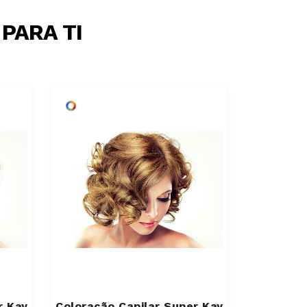
PARA TI
r Kay
Coloração Capilar Super Kay