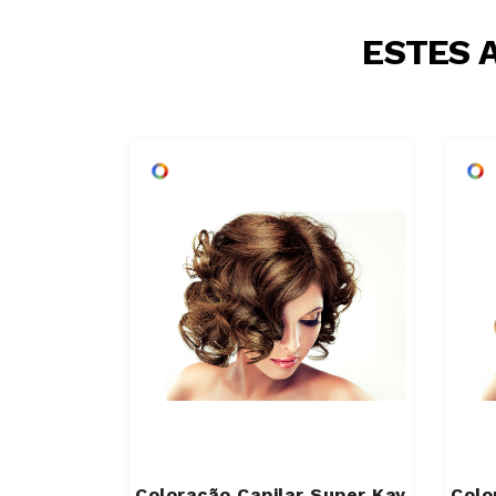
ESTES 
Coloração Capilar Super Kay
Colo