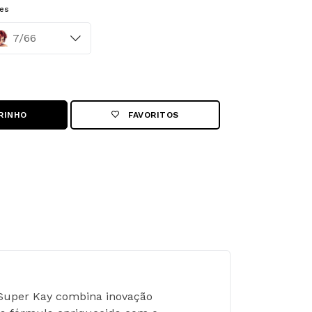
es
or
7/66
RINHO
FAVORITOS
 Super Kay combina inovação 