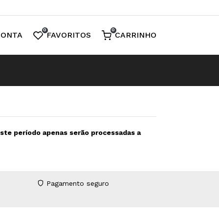
0
0
CONTA
FAVORITOS
CARRINHO
neste período apenas serão processadas a
Pagamento seguro