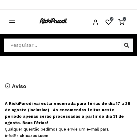
0
0
CABELO
Ver Cabelo
ESTÉTICA
Acessórios Cabelo
Ver Estética
DISTRIBUIDORES
Acessórios Coloração e Cabelo
Aparelhos Estética
Cabeças Académicas
Cosmética Corpo e Rosto
Aviso
Cosmética Capilar
Depilação
A RickiParodi vai estar encerrada para férias de dia 17 a 28
Equipamentos Elétricos
Descartáveis Estética
de agosto (inclusive) . As encomendas feitas neste
período apenas serão processadas a partir do dia 31 de
Escovas e Pente
Diversos Estética
agosto. Boas Férias!
Extensões
Equipamentos Depilação
Qualquer questão pedimos que envie um e-mail para
info@rickiparodi.com