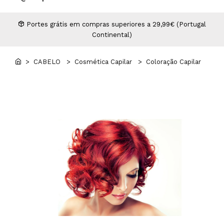
Higiene
Manicure e Pedicure
MAN WORLD - Espaço Homem
Maquilhagem Profissional
Portes grátis em compras superiores a 29,99€ (Portugal
Continental)
Mobiliário
Pestanas e Sobrancelhas
Professional Wear
> CABELO
> Cosmética Capilar
> Coloração Capilar
ROYAL SECRET - Hair Control Plan
Tesouras e Navalhas