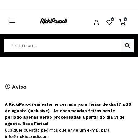
0
0
CABELO
Ver Cabelo
ESTÉTICA
Acessórios Cabelo
Ver Estética
DISTRIBUIDORES
Acessórios Coloração e Cabelo
Aparelhos Estética
Cabeças Académicas
Cosmética Corpo e Rosto
Aviso
Cosmética Capilar
Depilação
A RickiParodi vai estar encerrada para férias de dia 17 a 28
Equipamentos Elétricos
Descartáveis Estética
de agosto (inclusive) . As encomendas feitas neste
período apenas serão processadas a partir do dia 31 de
Escovas e Pente
Diversos Estética
agosto. Boas Férias!
Extensões
Equipamentos Depilação
Qualquer questão pedimos que envie um e-mail para
info@rickiparodi.com