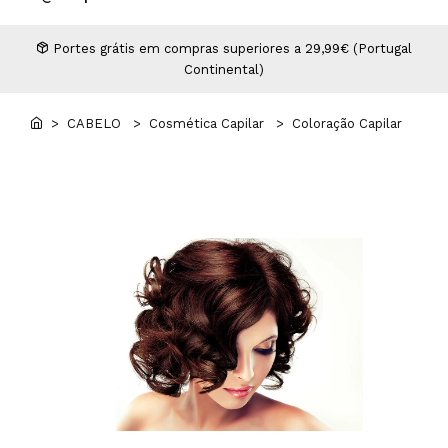
Higiene
Manicure e Pedicure
MAN WORLD - Espaço Homem
Maquilhagem Profissional
Portes grátis em compras superiores a 29,99€ (Portugal
Continental)
Mobiliário
Pestanas e Sobrancelhas
Professional Wear
> CABELO
> Cosmética Capilar
> Coloração Capilar
ROYAL SECRET - Hair Control Plan
Tesouras e Navalhas