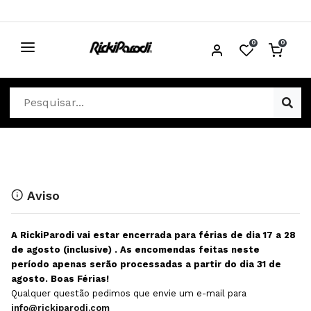
0
0
CABELO
Ver Cabelo
ESTÉTICA
Acessórios Cabelo
Ver Estética
DISTRIBUIDORES
Acessórios Coloração e Cabelo
Aparelhos Estética
Cabeças Académicas
Cosmética Corpo e Rosto
Aviso
Cosmética Capilar
Depilação
A RickiParodi vai estar encerrada para férias de dia 17 a 28
Equipamentos Elétricos
Descartáveis Estética
de agosto (inclusive) . As encomendas feitas neste
período apenas serão processadas a partir do dia 31 de
Escovas e Pente
Diversos Estética
agosto. Boas Férias!
Extensões
Equipamentos Depilação
Qualquer questão pedimos que envie um e-mail para
info@rickiparodi.com