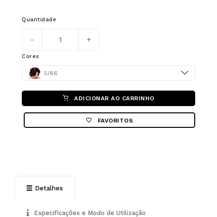
Quantidade
Cores
Color
5/66
ADICIONAR AO CARRINHO
FAVORITOS
Detalhes
Especificações e Modo de Utilização