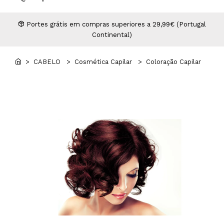
Higiene
Manicure e Pedicure
MAN WORLD - Espaço Homem
Maquilhagem Profissional
Portes grátis em compras superiores a 29,99€ (Portugal
Continental)
Mobiliário
Pestanas e Sobrancelhas
Professional Wear
> CABELO
> Cosmética Capilar
> Coloração Capilar
ROYAL SECRET - Hair Control Plan
Tesouras e Navalhas