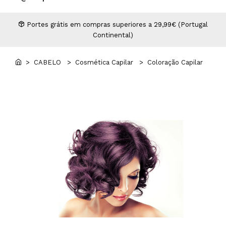
Higiene
Manicure e Pedicure
MAN WORLD - Espaço Homem
Maquilhagem Profissional
Portes grátis em compras superiores a 29,99€ (Portugal
Continental)
Mobiliário
Pestanas e Sobrancelhas
Professional Wear
> CABELO
> Cosmética Capilar
> Coloração Capilar
ROYAL SECRET - Hair Control Plan
Tesouras e Navalhas