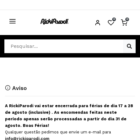
0
0
CABELO
Ver Cabelo
ESTÉTICA
Acessórios Cabelo
Ver Estética
DISTRIBUIDORES
Acessórios Coloração e Cabelo
Aparelhos Estética
Cabeças Académicas
Cosmética Corpo e Rosto
Aviso
Cosmética Capilar
Depilação
A RickiParodi vai estar encerrada para férias de dia 17 a 28
Equipamentos Elétricos
Descartáveis Estética
de agosto (inclusive) . As encomendas feitas neste
período apenas serão processadas a partir do dia 31 de
Escovas e Pente
Diversos Estética
agosto. Boas Férias!
Extensões
Equipamentos Depilação
Qualquer questão pedimos que envie um e-mail para
info@rickiparodi.com