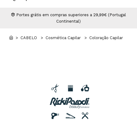
Higiene
Manicure e Pedicure
MAN WORLD - Espaço Homem
Maquilhagem Profissional
Portes grátis em compras superiores a 29,99€ (Portugal
Continental)
Mobiliário
Pestanas e Sobrancelhas
Professional Wear
> CABELO
> Cosmética Capilar
> Coloração Capilar
ROYAL SECRET - Hair Control Plan
Tesouras e Navalhas