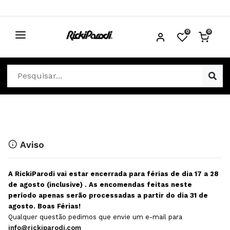
0
0
CABELO
Ver Cabelo
ESTÉTICA
Acessórios Cabelo
Ver Estética
DISTRIBUIDORES
Acessórios Coloração e Cabelo
Aparelhos Estética
Cabeças Académicas
Cosmética Corpo e Rosto
Aviso
Cosmética Capilar
Depilação
A RickiParodi vai estar encerrada para férias de dia 17 a 28
Equipamentos Elétricos
Descartáveis Estética
de agosto (inclusive) . As encomendas feitas neste
período apenas serão processadas a partir do dia 31 de
Escovas e Pente
Diversos Estética
agosto. Boas Férias!
Extensões
Equipamentos Depilação
Qualquer questão pedimos que envie um e-mail para
info@rickiparodi.com