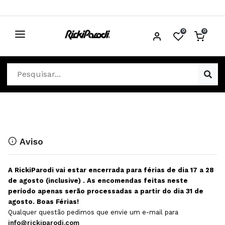
0
0
CABELO
Ver Cabelo
ESTÉTICA
Acessórios Cabelo
Ver Estética
DISTRIBUIDORES
Acessórios Coloração e Cabelo
Aparelhos Estética
Cabeças Académicas
Cosmética Corpo e Rosto
Aviso
Cosmética Capilar
Depilação
A RickiParodi vai estar encerrada para férias de dia 17 a 28
Equipamentos Elétricos
Descartáveis Estética
de agosto (inclusive) . As encomendas feitas neste
período apenas serão processadas a partir do dia 31 de
Escovas e Pente
Diversos Estética
agosto. Boas Férias!
Extensões
Equipamentos Depilação
Qualquer questão pedimos que envie um e-mail para
info@rickiparodi.com