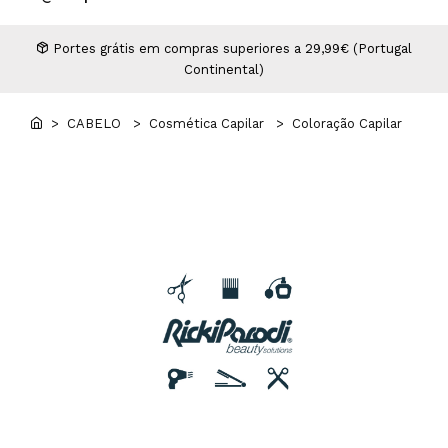
Higiene
Manicure e Pedicure
MAN WORLD - Espaço Homem
Maquilhagem Profissional
Portes grátis em compras superiores a 29,99€ (Portugal
Continental)
Mobiliário
Pestanas e Sobrancelhas
Professional Wear
> CABELO
> Cosmética Capilar
> Coloração Capilar
ROYAL SECRET - Hair Control Plan
Tesouras e Navalhas