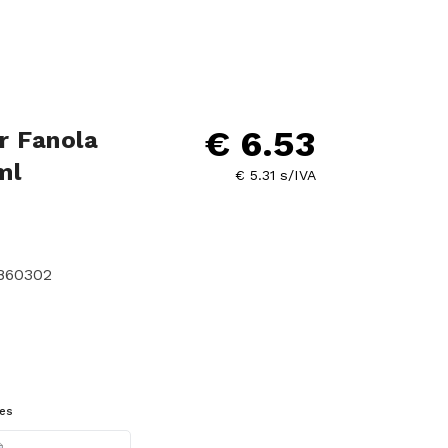
€ 6.53
r Fanola
ml
€ 5.31 s/IVA
7860302
es
or