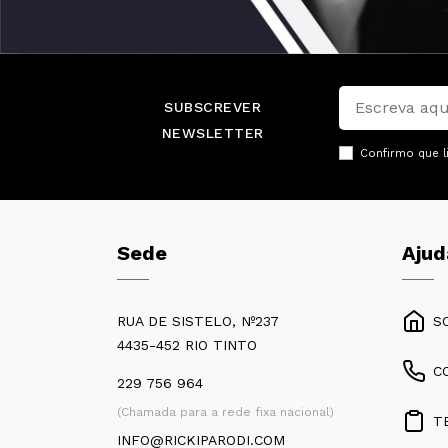
SUBSCREVER
NEWSLETTER
Confirmo que l
Sede
Ajud
RUA DE SISTELO, Nº237
S
4435-452 RIO TINTO
C
229 756 964
(Chamada para a rede fixa nacional)
T
INFO@RICKIPARODI.COM