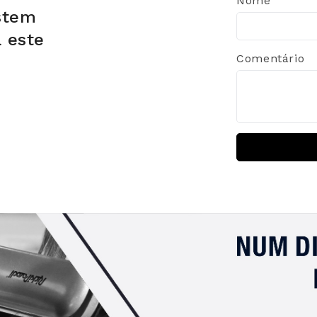
Nome
stem
a este
Comentário