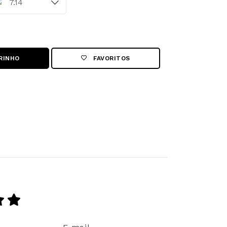
7.14
RINHO
FAVORITOS