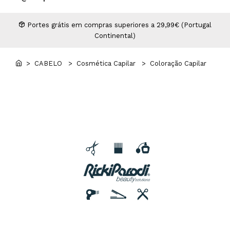
Higiene
Manicure e Pedicure
MAN WORLD - Espaço Homem
Maquilhagem Profissional
Portes grátis em compras superiores a 29,99€ (Portugal
Continental)
Mobiliário
Pestanas e Sobrancelhas
Professional Wear
> CABELO
> Cosmética Capilar
> Coloração Capilar
ROYAL SECRET - Hair Control Plan
Tesouras e Navalhas