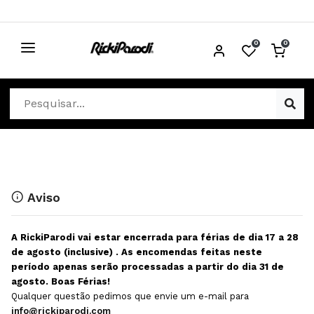
0
0
CABELO
Ver Cabelo
ESTÉTICA
Acessórios Cabelo
Ver Estética
DISTRIBUIDORES
Acessórios Coloração e Cabelo
Aparelhos Estética
Cabeças Académicas
Cosmética Corpo e Rosto
Aviso
Cosmética Capilar
Depilação
A RickiParodi vai estar encerrada para férias de dia 17 a 28
Equipamentos Elétricos
Descartáveis Estética
de agosto (inclusive) . As encomendas feitas neste
período apenas serão processadas a partir do dia 31 de
Escovas e Pente
Diversos Estética
agosto. Boas Férias!
Extensões
Equipamentos Depilação
Qualquer questão pedimos que envie um e-mail para
info@rickiparodi.com