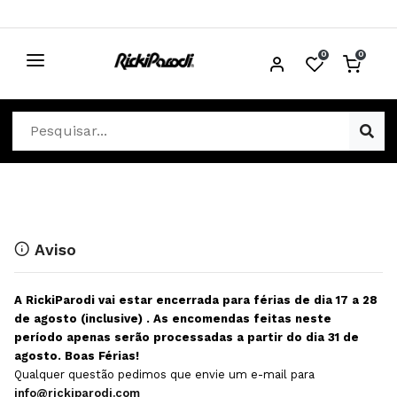
0
0
CABELO
Ver Cabelo
ESTÉTICA
Acessórios Cabelo
Ver Estética
DISTRIBUIDORES
Acessórios Coloração e Cabelo
Aparelhos Estética
Cabeças Académicas
Cosmética Corpo e Rosto
Aviso
Cosmética Capilar
Depilação
A RickiParodi vai estar encerrada para férias de dia 17 a 28
Equipamentos Elétricos
Descartáveis Estética
de agosto (inclusive) . As encomendas feitas neste
período apenas serão processadas a partir do dia 31 de
Escovas e Pente
Diversos Estética
agosto. Boas Férias!
Extensões
Equipamentos Depilação
Qualquer questão pedimos que envie um e-mail para
info@rickiparodi.com