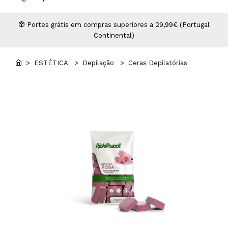
Higiene
Manicure e Pedicure
MAN WORLD - Espaço Homem
Maquilhagem Profissional
Portes grátis em compras superiores a 29,99€ (Portugal
Continental)
Mobiliário
Pestanas e Sobrancelhas
Professional Wear
> ESTÉTICA
> Depilação
> Ceras Depilatórias
ROYAL SECRET - Hair Control Plan
Tesouras e Navalhas