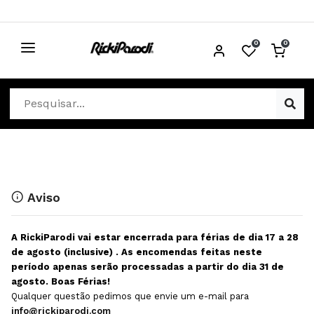
0
0
CABELO
Ver Cabelo
ESTÉTICA
Acessórios Cabelo
Ver Estética
DISTRIBUIDORES
Acessórios Coloração e Cabelo
Aparelhos Estética
Cabeças Académicas
Cosmética Corpo e Rosto
Aviso
Cosmética Capilar
Depilação
A RickiParodi vai estar encerrada para férias de dia 17 a 28
Equipamentos Elétricos
Descartáveis Estética
de agosto (inclusive) . As encomendas feitas neste
período apenas serão processadas a partir do dia 31 de
Escovas e Pente
Diversos Estética
agosto. Boas Férias!
Extensões
Equipamentos Depilação
Qualquer questão pedimos que envie um e-mail para
info@rickiparodi.com