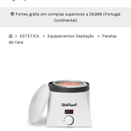
Higiene
Manicure e Pedicure
MAN WORLD - Espaço Homem
Maquilhagem Profissional
Portes grátis em compras superiores a 29,99€ (Portugal
Continental)
Mobiliário
Pestanas e Sobrancelhas
Professional Wear
> ESTÉTICA
> Equipamentos Depilação
> Panelas
de Cera
ROYAL SECRET - Hair Control Plan
Tesouras e Navalhas