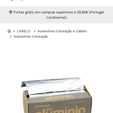
Higiene
Manicure e Pedicure
MAN WORLD - Espaço Homem
Maquilhagem Profissional
Portes grátis em compras superiores a 29,99€ (Portugal
Continental)
Mobiliário
Pestanas e Sobrancelhas
Professional Wear
> CABELO
> Acessórios Coloração e Cabelo
> Acessórios Coloração
ROYAL SECRET - Hair Control Plan
Tesouras e Navalhas