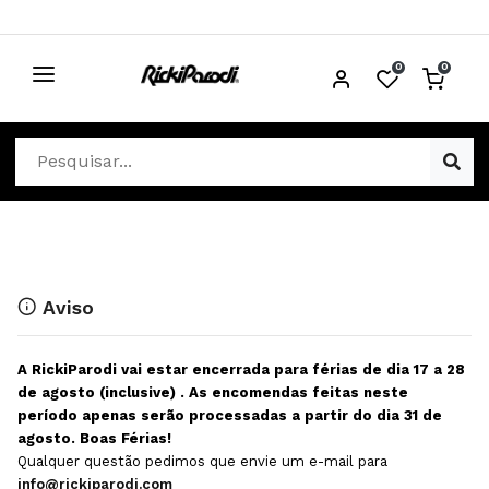
0
0
CABELO
Ver Cabelo
ESTÉTICA
Acessórios Cabelo
Ver Estética
DISTRIBUIDORES
Acessórios Coloração e Cabelo
Aparelhos Estética
Cabeças Académicas
Cosmética Corpo e Rosto
Aviso
Cosmética Capilar
Depilação
A RickiParodi vai estar encerrada para férias de dia 17 a 28
Equipamentos Elétricos
Descartáveis Estética
de agosto (inclusive) . As encomendas feitas neste
período apenas serão processadas a partir do dia 31 de
Escovas e Pente
Diversos Estética
agosto. Boas Férias!
Extensões
Equipamentos Depilação
Qualquer questão pedimos que envie um e-mail para
info@rickiparodi.com