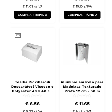
€ 11.03
s/IVA
€ 15.10
s/IVA
COMPRAR RÁPIDO
COMPRAR RÁPIDO
Toalha RickiParodi
Alumínio em Rolo para
Descartável Viscose e
Madeixas Texturado
Polyester 40 x 40 cm
Prata 12 cm - 50 m
50 Unidades
€ 6.56
€ 11.65
€ 5.33
s/IVA
€ 9.47
s/IVA