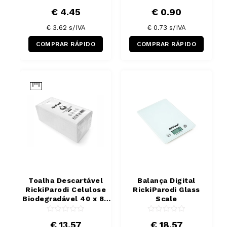
€ 4.45
€ 0.90
€ 3.62
s/IVA
€ 0.73
s/IVA
COMPRAR RÁPIDO
COMPRAR RÁPIDO
Toalha Descartável
Balança Digital
RickiParodi Celulose
RickiParodi Glass
Biodegradável 40 x 80
Scale
cm 50 Unidades
€ 13.57
€ 18.57