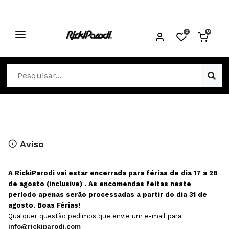
0
0
CABELO
Ver Cabelo
ESTÉTICA
Acessórios Cabelo
Ver Estética
DISTRIBUIDORES
Acessórios Coloração e Cabelo
Aparelhos Estética
Cabeças Académicas
Cosmética Corpo e Rosto
Aviso
Cosmética Capilar
Depilação
A RickiParodi vai estar encerrada para férias de dia 17 a 28
Equipamentos Elétricos
Descartáveis Estética
de agosto (inclusive) . As encomendas feitas neste
período apenas serão processadas a partir do dia 31 de
Escovas e Pente
Diversos Estética
agosto. Boas Férias!
Extensões
Equipamentos Depilação
Qualquer questão pedimos que envie um e-mail para
info@rickiparodi.com