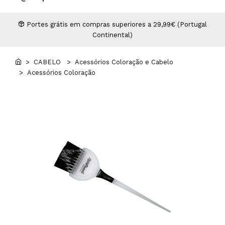
Higiene
Manicure e Pedicure
MAN WORLD - Espaço Homem
Maquilhagem Profissional
Portes grátis em compras superiores a 29,99€ (Portugal
Continental)
Mobiliário
Pestanas e Sobrancelhas
Professional Wear
> CABELO
> Acessórios Coloração e Cabelo
> Acessórios Coloração
ROYAL SECRET - Hair Control Plan
Tesouras e Navalhas