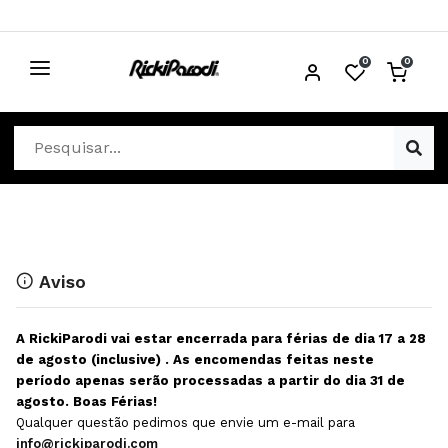
0
0
CABELO
Ver Cabelo
ESTÉTICA
Acessórios Cabelo
Ver Estética
DISTRIBUIDORES
Acessórios Coloração e Cabelo
Aparelhos Estética
Cabeças Académicas
Cosmética Corpo e Rosto
Aviso
Cosmética Capilar
Depilação
A RickiParodi vai estar encerrada para férias de dia 17 a 28
Equipamentos Elétricos
Descartáveis Estética
de agosto (inclusive) . As encomendas feitas neste
período apenas serão processadas a partir do dia 31 de
Escovas e Pente
Diversos Estética
agosto. Boas Férias!
Extensões
Equipamentos Depilação
Qualquer questão pedimos que envie um e-mail para
info@rickiparodi.com