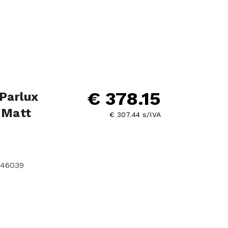
€ 378.15
Parlux
 Matt
€ 307.44 s/IVA
146039