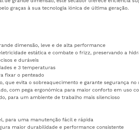
al de grande dimensão, este secador oferece eficiência su
lo graças à sua tecnologia iónica de última geração.
grande dimensão, leve e de alta performance
 eletricidade estática e combate o frizz, preservando a hid
ecisos e duráveis
dades e 3 temperaturas
ra fixar o penteado
ico, que evita o sobreaquecimento e garante segurança 
brado, com pega ergonómica para maior conforto em uso c
do, para um ambiente de trabalho mais silencioso
ível, para uma manutenção fácil e rápida
egura maior durabilidade e performance consistente