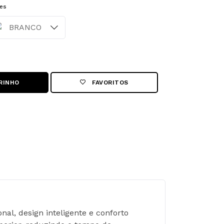
es
or
BRANCO
RINHO
FAVORITOS
l, design inteligente e conforto 