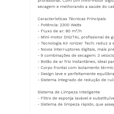
profissional. Com um mini-motor digit
secagem e melhorando a saúde do cabe
Características Técnicas Principais
- Potência: 2300 Watts
- Fluxo de ar: 80 m³/h
- Mini-motor DIGITAL profissional de 
- Tecnologia Air Ionizer Tech: reduz a
- Novos interruptores digitais, mais pr
- 9 combinações de secagem: 3 veloci
- Botão de ar frio instantâneo, ideal pa
- Corpo frontal com isolamento térm
- Design leve e perfeitamente equili
- Sistema integrado de redução de ruí
Sistema de Limpeza Inteligente
- Filtro de esponja lavável e substitu
- Sistema de limpeza rápido, que ass