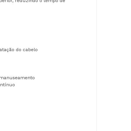
perior, reduzindo o tempo de 
ratação do cabelo
no manuseamento
ontínuo