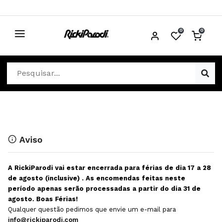
0
0
CABELO
Ver Cabelo
ESTÉTICA
Acessórios Cabelo
Ver Estética
DISTRIBUIDORES
Acessórios Coloração e Cabelo
Aparelhos Estética
Cabeças Académicas
Cosmética Corpo e Rosto
Aviso
Cosmética Capilar
Depilação
A RickiParodi vai estar encerrada para férias de dia 17 a 28
Equipamentos Elétricos
Descartáveis Estética
de agosto (inclusive) . As encomendas feitas neste
período apenas serão processadas a partir do dia 31 de
Escovas e Pente
Diversos Estética
agosto. Boas Férias!
Extensões
Equipamentos Depilação
Qualquer questão pedimos que envie um e-mail para
info@rickiparodi.com