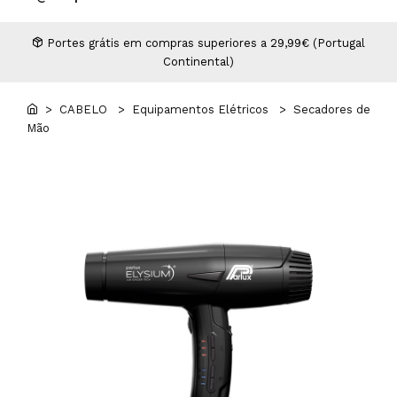
Higiene
Manicure e Pedicure
MAN WORLD - Espaço Homem
Maquilhagem Profissional
Portes grátis em compras superiores a 29,99€ (Portugal
Continental)
Mobiliário
Pestanas e Sobrancelhas
Professional Wear
> CABELO
> Equipamentos Elétricos
> Secadores de
Mão
ROYAL SECRET - Hair Control Plan
Tesouras e Navalhas