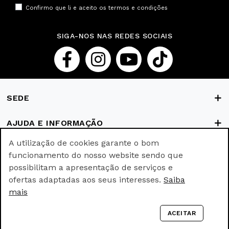
Confirmo que li e aceito os
termos e condições
SIGA-NOS NAS REDES SOCIAIS
SEDE
AJUDA E INFORMAÇÃO
A utilização de cookies garante o bom
FORMAS DE PAGAMENTO
funcionamento do nosso website sendo que
possibilitam a apresentação de serviços e
ofertas adaptadas aos seus interesses.
Saiba
© Ricki Parodi © All rights reserved.
mais
Empowered with
by
webincode.com
ACEITAR