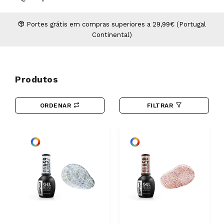
Higiene
Manicure e Pedicure
MAN WORLD - Espaço Homem
Maquilhagem Profissional
Portes grátis em compras superiores a 29,99€ (Portugal
Continental)
Mobiliário
Pestanas e Sobrancelhas
Professional Wear
ROYAL SECRET - Hair Control Plan
Produtos
Tesouras e Navalhas
ORDENAR
FILTRAR