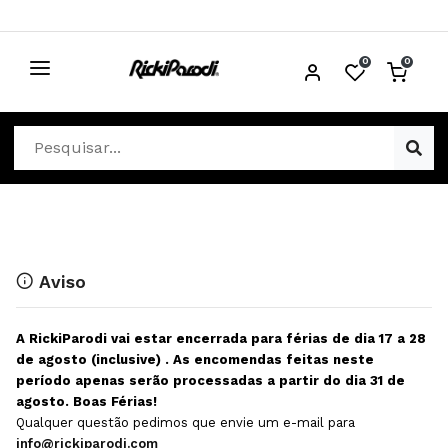
0
0
CABELO
Ver Cabelo
ESTÉTICA
Acessórios Cabelo
Ver Estética
DISTRIBUIDORES
Acessórios Coloração e Cabelo
Aparelhos Estética
Cabeças Académicas
Cosmética Corpo e Rosto
Aviso
Cosmética Capilar
Depilação
A RickiParodi vai estar encerrada para férias de dia 17 a 28
Equipamentos Elétricos
Descartáveis Estética
de agosto (inclusive) . As encomendas feitas neste
período apenas serão processadas a partir do dia 31 de
Escovas e Pente
Diversos Estética
agosto. Boas Férias!
Extensões
Equipamentos Depilação
Qualquer questão pedimos que envie um e-mail para
info@rickiparodi.com