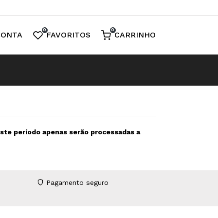
0
0
CONTA
FAVORITOS
CARRINHO
neste período apenas serão processadas a
Pagamento seguro