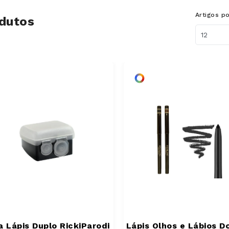
Artigos p
dutos
a Lápis Duplo RickiParodi
Lápis Olhos e Lábios D