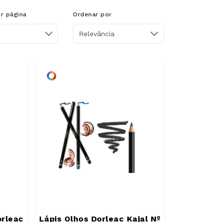
or página
Ordenar por
orleac
Lápis Olhos Dorleac Kajal Nº