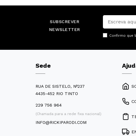
SUBSCREVER
NEWSLETTER
Confirmo que l
Sede
Ajud
RUA DE SISTELO, Nº237
S
4435-452 RIO TINTO
C
229 756 964
(Chamada para a rede fixa nacional)
T
INFO@RICKIPARODI.COM
E