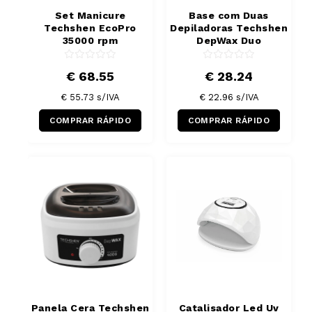
Set Manicure
Base com Duas
Techshen EcoPro
Depiladoras Techshen
35000 rpm
DepWax Duo
€ 68.55
€ 28.24
€ 55.73
s/IVA
€ 22.96
s/IVA
COMPRAR RÁPIDO
COMPRAR RÁPIDO
Panela Cera Techshen
Catalisador Led Uv