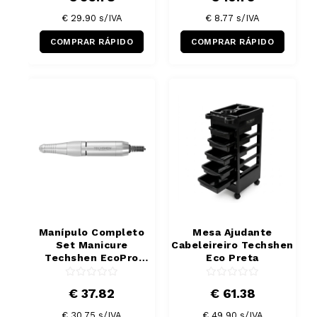
€ 29.90
s/IVA
€ 8.77
s/IVA
COMPRAR RÁPIDO
COMPRAR RÁPIDO
Manípulo Completo
Mesa Ajudante
Set Manicure
Cabeleireiro Techshen
Techshen EcoPro
Eco Preta
35000 rpm
€ 37.82
€ 61.38
€ 30.75
s/IVA
€ 49.90
s/IVA