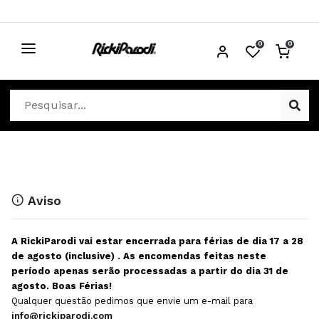
0
0
CABELO
Ver Cabelo
ESTÉTICA
Acessórios Cabelo
Ver Estética
DISTRIBUIDORES
Acessórios Coloração e Cabelo
Aparelhos Estética
Cabeças Académicas
Cosmética Corpo e Rosto
Aviso
Cosmética Capilar
Depilação
A RickiParodi vai estar encerrada para férias de dia 17 a 28
Equipamentos Elétricos
Descartáveis Estética
de agosto (inclusive) . As encomendas feitas neste
período apenas serão processadas a partir do dia 31 de
Escovas e Pente
Diversos Estética
agosto. Boas Férias!
Extensões
Equipamentos Depilação
Qualquer questão pedimos que envie um e-mail para
info@rickiparodi.com