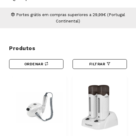
Higiene
Manicure e Pedicure
MAN WORLD - Espaço Homem
Maquilhagem Profissional
Portes grátis em compras superiores a 29,99€ (Portugal
Continental)
Mobiliário
Pestanas e Sobrancelhas
Professional Wear
ROYAL SECRET - Hair Control Plan
Produtos
Tesouras e Navalhas
ORDENAR
FILTRAR