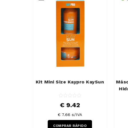
Kit Mini Size Kaypro KaySun
Másc
Hid
€ 9.42
€ 7.66 s/IVA
COMPRAR RÁPIDO