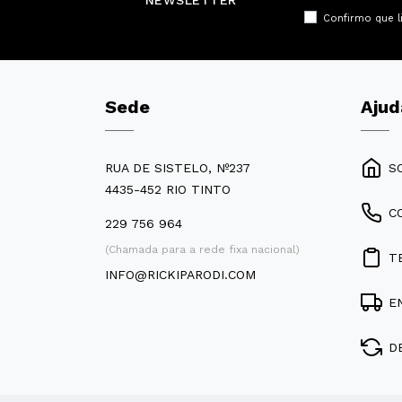
NEWSLETTER
Confirmo que l
Sede
Ajud
RUA DE SISTELO, Nº237
S
4435-452 RIO TINTO
C
229 756 964
(Chamada para a rede fixa nacional)
T
INFO@RICKIPARODI.COM
E
D