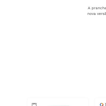
A prancha
nova versã