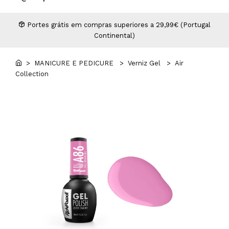
Higiene
Manicure e Pedicure
MAN WORLD - Espaço Homem
Maquilhagem Profissional
Portes grátis em compras superiores a 29,99€ (Portugal
Continental)
Mobiliário
Pestanas e Sobrancelhas
Professional Wear
> MANICURE E PEDICURE
> Verniz Gel
> Air
Collection
ROYAL SECRET - Hair Control Plan
Tesouras e Navalhas