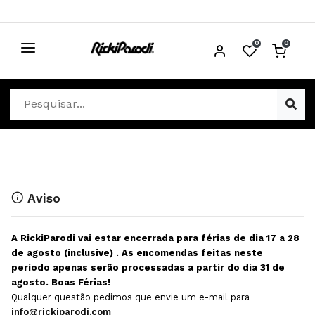
0
0
CABELO
Ver Cabelo
ESTÉTICA
Acessórios Cabelo
Ver Estética
DISTRIBUIDORES
Acessórios Coloração e Cabelo
Aparelhos Estética
Cabeças Académicas
Cosmética Corpo e Rosto
Aviso
Cosmética Capilar
Depilação
A RickiParodi vai estar encerrada para férias de dia 17 a 28
Equipamentos Elétricos
Descartáveis Estética
de agosto (inclusive) . As encomendas feitas neste
período apenas serão processadas a partir do dia 31 de
Escovas e Pente
Diversos Estética
agosto. Boas Férias!
Extensões
Equipamentos Depilação
Qualquer questão pedimos que envie um e-mail para
info@rickiparodi.com