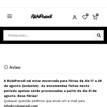
0
0
CABELO
Ver Cabelo
ESTÉTICA
Acessórios Cabelo
Ver Estética
DISTRIBUIDORES
Acessórios Coloração e Cabelo
Aparelhos Estética
Cabeças Académicas
Cosmética Corpo e Rosto
Aviso
Cosmética Capilar
Depilação
A RickiParodi vai estar encerrada para férias de dia 17 a 28
Equipamentos Elétricos
Descartáveis Estética
de agosto (inclusive) . As encomendas feitas neste
período apenas serão processadas a partir do dia 31 de
Escovas e Pente
Diversos Estética
agosto. Boas Férias!
Extensões
Equipamentos Depilação
Qualquer questão pedimos que envie um e-mail para
info@rickiparodi.com