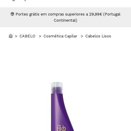
Higiene
Manicure e Pedicure
MAN WORLD - Espaço Homem
Maquilhagem Profissional
Portes grátis em compras superiores a 29,99€ (Portugal
Continental)
Mobiliário
Pestanas e Sobrancelhas
Professional Wear
> CABELO
> Cosmética Capilar
> Cabelos Lisos
ROYAL SECRET - Hair Control Plan
Tesouras e Navalhas