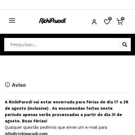
0
0
CABELO
Ver Cabelo
ESTÉTICA
Acessórios Cabelo
Ver Estética
DISTRIBUIDORES
Acessórios Coloração e Cabelo
Aparelhos Estética
Cabeças Académicas
Cosmética Corpo e Rosto
Aviso
Cosmética Capilar
Depilação
A RickiParodi vai estar encerrada para férias de dia 17 a 28
Equipamentos Elétricos
Descartáveis Estética
de agosto (inclusive) . As encomendas feitas neste
período apenas serão processadas a partir do dia 31 de
Escovas e Pente
Diversos Estética
agosto. Boas Férias!
Extensões
Equipamentos Depilação
Qualquer questão pedimos que envie um e-mail para
info@rickiparodi.com