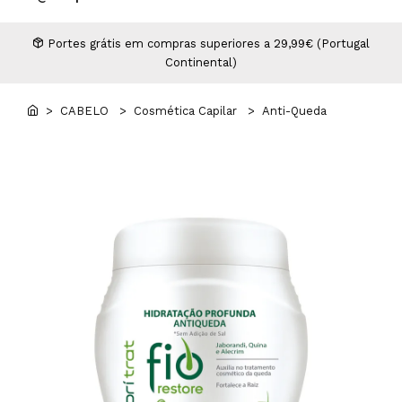
Higiene
Manicure e Pedicure
MAN WORLD - Espaço Homem
Maquilhagem Profissional
Portes grátis em compras superiores a 29,99€ (Portugal
Continental)
Mobiliário
Pestanas e Sobrancelhas
Professional Wear
> CABELO
> Cosmética Capilar
> Anti-Queda
ROYAL SECRET - Hair Control Plan
Tesouras e Navalhas