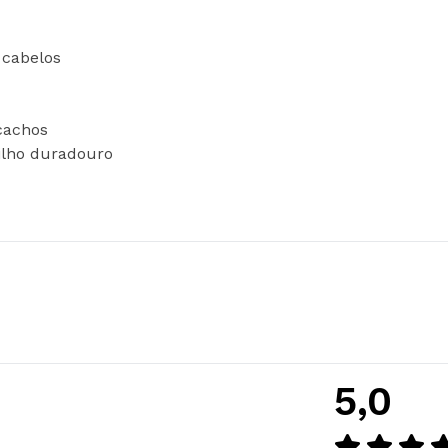
 cabelos
cachos
ilho duradouro
5,0