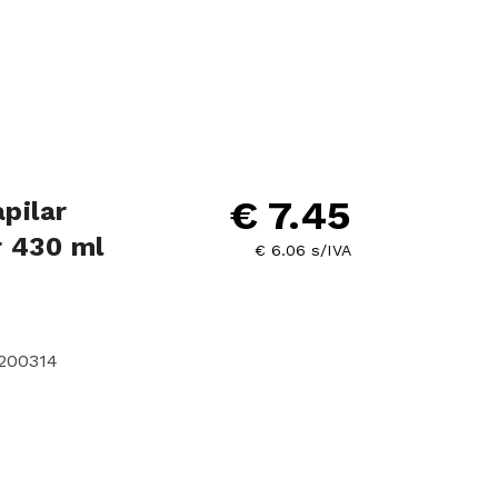
€ 7.45
pilar
r 430 ml
€ 6.06 s/IVA
6200314