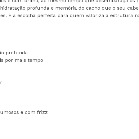
cios e com brilho, ao mesmo tempo que desembaraça os f
e a hidratação profunda e memória do cacho que o seu cabe
es. É a escolha perfeita para quem valoriza a estrutura 
ão profunda
is por mais tempo
e
r
lumosos e com frizz