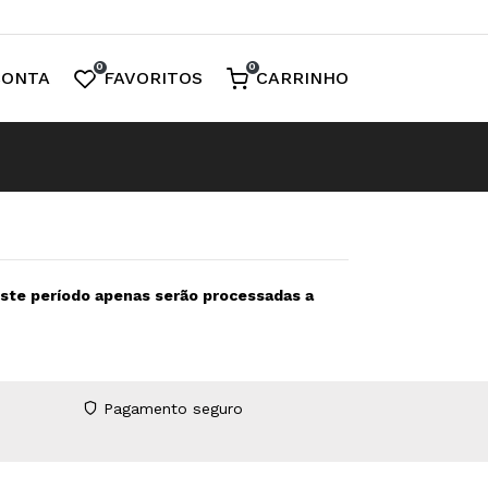
0
0
CONTA
FAVORITOS
CARRINHO
neste período apenas serão processadas a
Pagamento seguro