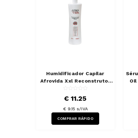
Humidificador Capilar
Séru
Afrovida Xxl Reconstrutor
Oi
1000 ml
€ 11.25
€ 9.15 s/IVA
COMPRAR RÁPIDO