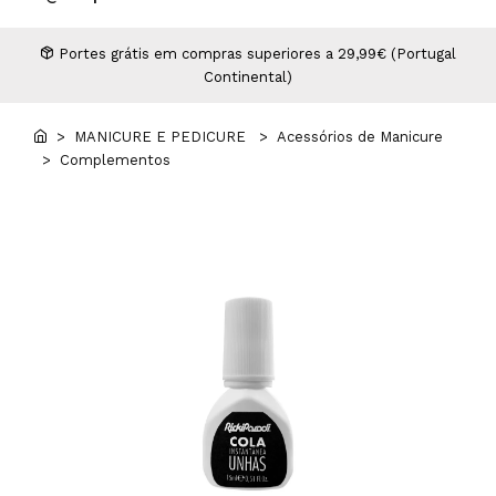
Higiene
Manicure e Pedicure
MAN WORLD - Espaço Homem
Maquilhagem Profissional
Portes grátis em compras superiores a 29,99€ (Portugal
Continental)
Mobiliário
Pestanas e Sobrancelhas
Professional Wear
> MANICURE E PEDICURE
> Acessórios de Manicure
> Complementos
ROYAL SECRET - Hair Control Plan
Tesouras e Navalhas