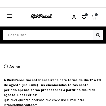
0
0
CABELO
Ver Cabelo
ESTÉTICA
Acessórios Cabelo
Ver Estética
DISTRIBUIDORES
Acessórios Coloração e Cabelo
Aparelhos Estética
Cabeças Académicas
Cosmética Corpo e Rosto
Aviso
Cosmética Capilar
Depilação
A RickiParodi vai estar encerrada para férias de dia 17 a 28
Equipamentos Elétricos
Descartáveis Estética
de agosto (inclusive) . As encomendas feitas neste
período apenas serão processadas a partir do dia 31 de
Escovas e Pente
Diversos Estética
agosto. Boas Férias!
Extensões
Equipamentos Depilação
Qualquer questão pedimos que envie um e-mail para
info@rickiparodi.com