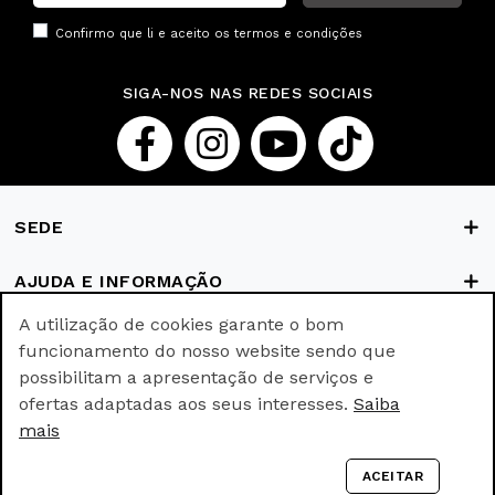
Confirmo que li e aceito os
termos e condições
SIGA-NOS NAS REDES SOCIAIS
SEDE
AJUDA E INFORMAÇÃO
A utilização de cookies garante o bom
FORMAS DE PAGAMENTO
funcionamento do nosso website sendo que
possibilitam a apresentação de serviços e
ofertas adaptadas aos seus interesses.
Saiba
© Ricki Parodi © All rights reserved.
mais
Empowered with
by
webincode.com
ACEITAR