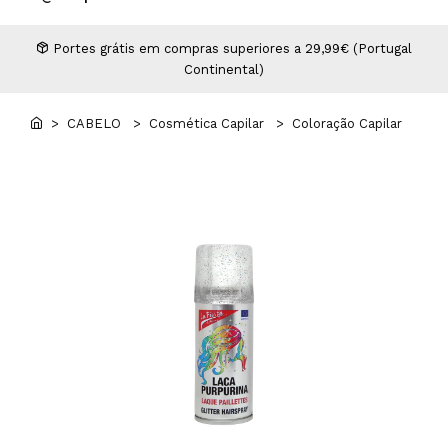
Higiene
Manicure e Pedicure
MAN WORLD - Espaço Homem
Maquilhagem Profissional
Portes grátis em compras superiores a 29,99€ (Portugal
Continental)
Mobiliário
Pestanas e Sobrancelhas
Professional Wear
> CABELO
> Cosmética Capilar
> Coloração Capilar
ROYAL SECRET - Hair Control Plan
Tesouras e Navalhas