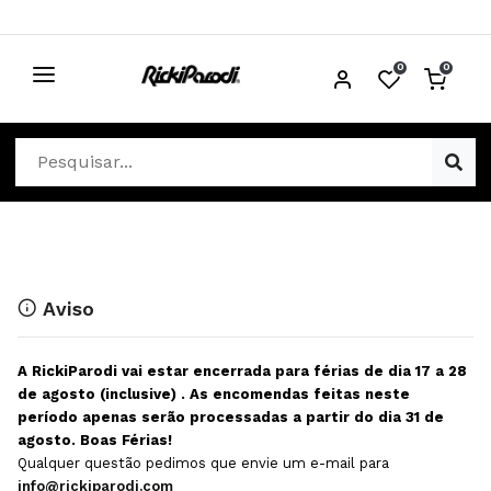
0
0
CABELO
Ver Cabelo
ESTÉTICA
Acessórios Cabelo
Ver Estética
DISTRIBUIDORES
Acessórios Coloração e Cabelo
Aparelhos Estética
Cabeças Académicas
Cosmética Corpo e Rosto
Aviso
Cosmética Capilar
Depilação
A RickiParodi vai estar encerrada para férias de dia 17 a 28
Equipamentos Elétricos
Descartáveis Estética
de agosto (inclusive) . As encomendas feitas neste
período apenas serão processadas a partir do dia 31 de
Escovas e Pente
Diversos Estética
agosto. Boas Férias!
Extensões
Equipamentos Depilação
Qualquer questão pedimos que envie um e-mail para
info@rickiparodi.com