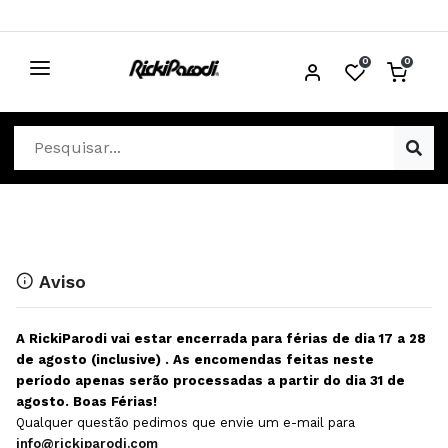
0
0
CABELO
Ver Cabelo
ESTÉTICA
Acessórios Cabelo
Ver Estética
DISTRIBUIDORES
Acessórios Coloração e Cabelo
Aparelhos Estética
Cabeças Académicas
Cosmética Corpo e Rosto
Aviso
Cosmética Capilar
Depilação
A RickiParodi vai estar encerrada para férias de dia 17 a 28
Equipamentos Elétricos
Descartáveis Estética
de agosto (inclusive) . As encomendas feitas neste
período apenas serão processadas a partir do dia 31 de
Escovas e Pente
Diversos Estética
agosto. Boas Férias!
Extensões
Equipamentos Depilação
Qualquer questão pedimos que envie um e-mail para
info@rickiparodi.com