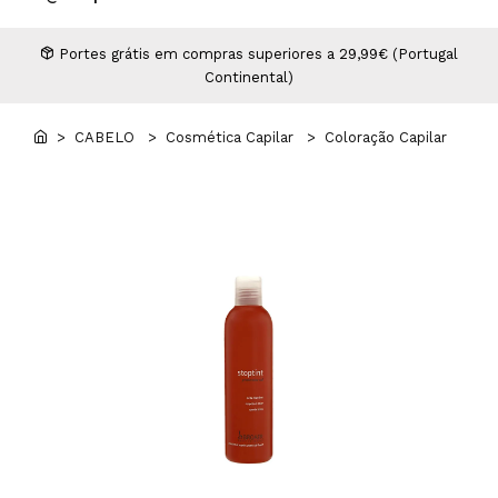
Higiene
Manicure e Pedicure
MAN WORLD - Espaço Homem
Maquilhagem Profissional
Portes grátis em compras superiores a 29,99€ (Portugal
Continental)
Mobiliário
Pestanas e Sobrancelhas
Professional Wear
> CABELO
> Cosmética Capilar
> Coloração Capilar
ROYAL SECRET - Hair Control Plan
Tesouras e Navalhas