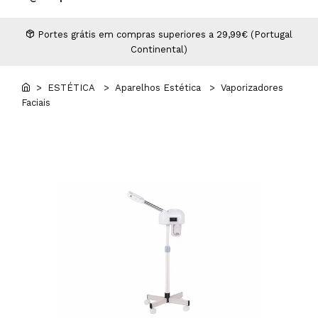
Higiene
Manicure e Pedicure
MAN WORLD - Espaço Homem
Maquilhagem Profissional
Portes grátis em compras superiores a 29,99€ (Portugal
Continental)
Mobiliário
Pestanas e Sobrancelhas
Professional Wear
> ESTÉTICA
> Aparelhos Estética
> Vaporizadores
Faciais
ROYAL SECRET - Hair Control Plan
Tesouras e Navalhas