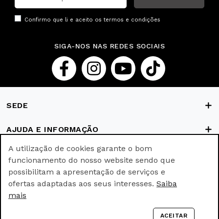
Confirmo que li e aceito os
termos e condições
SIGA-NOS NAS REDES SOCIAIS
SEDE
AJUDA E INFORMAÇÃO
A utilização de cookies garante o bom
FORMAS DE PAGAMENTO
funcionamento do nosso website sendo que
possibilitam a apresentação de serviços e
ofertas adaptadas aos seus interesses.
Saiba
© Ricki Parodi © All rights reserved.
mais
Empowered with
by
webincode.com
ACEITAR