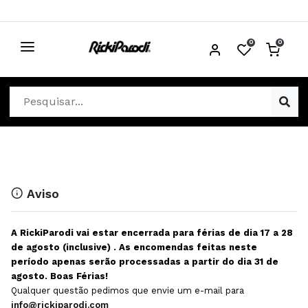
0
0
CABELO
Ver Cabelo
ESTÉTICA
Acessórios Cabelo
Ver Estética
DISTRIBUIDORES
Acessórios Coloração e Cabelo
Aparelhos Estética
Cabeças Académicas
Cosmética Corpo e Rosto
Aviso
Cosmética Capilar
Depilação
A RickiParodi vai estar encerrada para férias de dia 17 a 28
Equipamentos Elétricos
Descartáveis Estética
de agosto (inclusive) . As encomendas feitas neste
período apenas serão processadas a partir do dia 31 de
Escovas e Pente
Diversos Estética
agosto. Boas Férias!
Extensões
Equipamentos Depilação
Qualquer questão pedimos que envie um e-mail para
info@rickiparodi.com