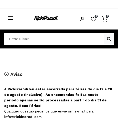
0
0
CABELO
Ver Cabelo
ESTÉTICA
Acessórios Cabelo
Ver Estética
DISTRIBUIDORES
Acessórios Coloração e Cabelo
Aparelhos Estética
Cabeças Académicas
Cosmética Corpo e Rosto
Aviso
Cosmética Capilar
Depilação
A RickiParodi vai estar encerrada para férias de dia 17 a 28
Equipamentos Elétricos
Descartáveis Estética
de agosto (inclusive) . As encomendas feitas neste
período apenas serão processadas a partir do dia 31 de
Escovas e Pente
Diversos Estética
agosto. Boas Férias!
Extensões
Equipamentos Depilação
Qualquer questão pedimos que envie um e-mail para
info@rickiparodi.com