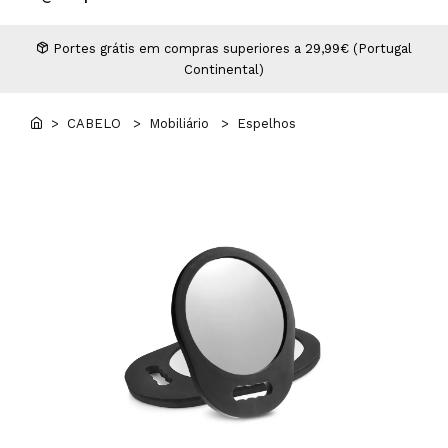
Higiene
Manicure e Pedicure
MAN WORLD - Espaço Homem
Maquilhagem Profissional
Portes grátis em compras superiores a 29,99€ (Portugal
Continental)
Mobiliário
Pestanas e Sobrancelhas
Professional Wear
> CABELO
> Mobiliário
> Espelhos
ROYAL SECRET - Hair Control Plan
Tesouras e Navalhas