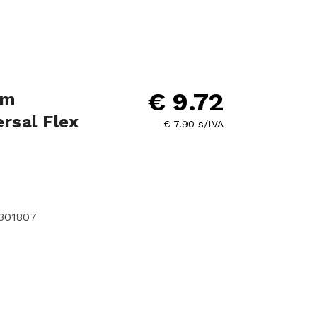
€ 9.72
em
ersal Flex
€ 7.90 s/IVA
2301807