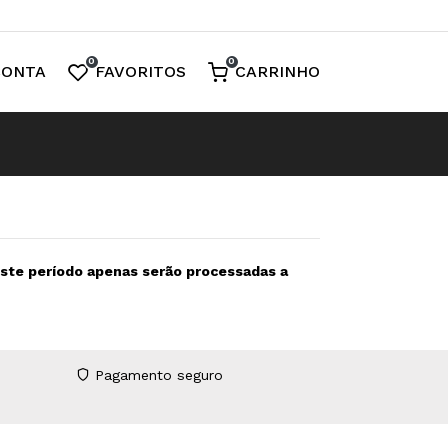
0
0
CONTA
FAVORITOS
CARRINHO
neste período apenas serão processadas a
Pagamento seguro