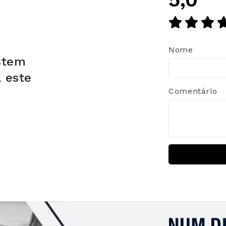
Nome
stem
a este
Comentário