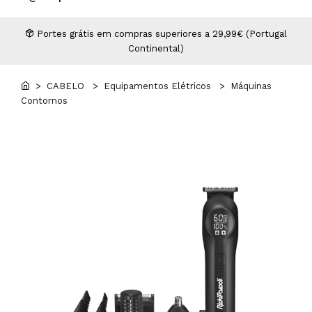
Higiene
Manicure e Pedicure
MAN WORLD - Espaço Homem
Maquilhagem Profissional
Portes grátis em compras superiores a 29,99€ (Portugal
Continental)
Mobiliário
Pestanas e Sobrancelhas
Professional Wear
> CABELO
> Equipamentos Elétricos
> Máquinas
Contornos
ROYAL SECRET - Hair Control Plan
Tesouras e Navalhas