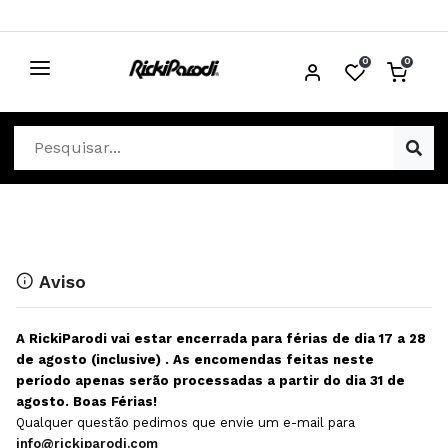
0
0
CABELO
Ver Cabelo
ESTÉTICA
Acessórios Cabelo
Ver Estética
DISTRIBUIDORES
Acessórios Coloração e Cabelo
Aparelhos Estética
Cabeças Académicas
Cosmética Corpo e Rosto
Aviso
Cosmética Capilar
Depilação
A RickiParodi vai estar encerrada para férias de dia 17 a 28
Equipamentos Elétricos
Descartáveis Estética
de agosto (inclusive) . As encomendas feitas neste
período apenas serão processadas a partir do dia 31 de
Escovas e Pente
Diversos Estética
agosto. Boas Férias!
Extensões
Equipamentos Depilação
Qualquer questão pedimos que envie um e-mail para
info@rickiparodi.com