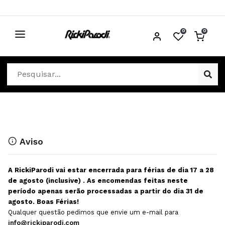
0
0
CABELO
Ver Cabelo
ESTÉTICA
Acessórios Cabelo
Ver Estética
DISTRIBUIDORES
Acessórios Coloração e Cabelo
Aparelhos Estética
Cabeças Académicas
Cosmética Corpo e Rosto
Aviso
Cosmética Capilar
Depilação
A RickiParodi vai estar encerrada para férias de dia 17 a 28
Equipamentos Elétricos
Descartáveis Estética
de agosto (inclusive) . As encomendas feitas neste
período apenas serão processadas a partir do dia 31 de
Escovas e Pente
Diversos Estética
agosto. Boas Férias!
Extensões
Equipamentos Depilação
Qualquer questão pedimos que envie um e-mail para
info@rickiparodi.com