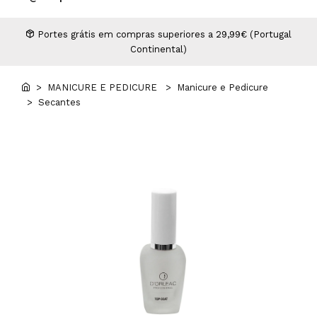
Higiene
Manicure e Pedicure
MAN WORLD - Espaço Homem
Maquilhagem Profissional
Portes grátis em compras superiores a 29,99€ (Portugal
Continental)
Mobiliário
Pestanas e Sobrancelhas
Professional Wear
> MANICURE E PEDICURE
> Manicure e Pedicure
> Secantes
ROYAL SECRET - Hair Control Plan
Tesouras e Navalhas