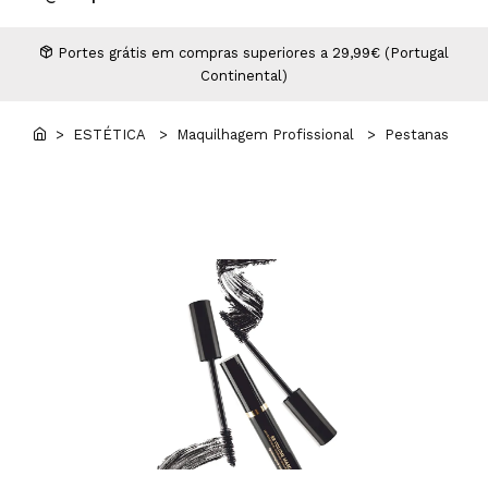
Higiene
Manicure e Pedicure
MAN WORLD - Espaço Homem
Maquilhagem Profissional
Portes grátis em compras superiores a 29,99€ (Portugal
Continental)
Mobiliário
Pestanas e Sobrancelhas
Professional Wear
> ESTÉTICA
> Maquilhagem Profissional
> Pestanas
ROYAL SECRET - Hair Control Plan
Tesouras e Navalhas