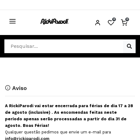
0
0
CABELO
Ver Cabelo
ESTÉTICA
Acessórios Cabelo
Ver Estética
DISTRIBUIDORES
Acessórios Coloração e Cabelo
Aparelhos Estética
Cabeças Académicas
Cosmética Corpo e Rosto
Aviso
Cosmética Capilar
Depilação
A RickiParodi vai estar encerrada para férias de dia 17 a 28
Equipamentos Elétricos
Descartáveis Estética
de agosto (inclusive) . As encomendas feitas neste
período apenas serão processadas a partir do dia 31 de
Escovas e Pente
Diversos Estética
agosto. Boas Férias!
Extensões
Equipamentos Depilação
Qualquer questão pedimos que envie um e-mail para
info@rickiparodi.com