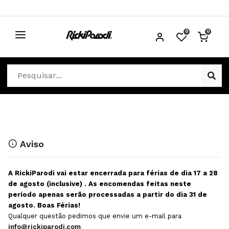
0
0
CABELO
Ver Cabelo
ESTÉTICA
Acessórios Cabelo
Ver Estética
DISTRIBUIDORES
Acessórios Coloração e Cabelo
Aparelhos Estética
Cabeças Académicas
Cosmética Corpo e Rosto
Aviso
Cosmética Capilar
Depilação
A RickiParodi vai estar encerrada para férias de dia 17 a 28
Equipamentos Elétricos
Descartáveis Estética
de agosto (inclusive) . As encomendas feitas neste
período apenas serão processadas a partir do dia 31 de
Escovas e Pente
Diversos Estética
agosto. Boas Férias!
Extensões
Equipamentos Depilação
Qualquer questão pedimos que envie um e-mail para
info@rickiparodi.com