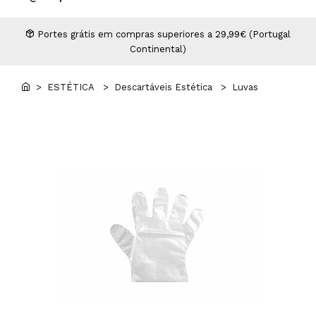
Higiene
Manicure e Pedicure
MAN WORLD - Espaço Homem
Maquilhagem Profissional
Portes grátis em compras superiores a 29,99€ (Portugal
Continental)
Mobiliário
Pestanas e Sobrancelhas
Professional Wear
> ESTÉTICA
> Descartáveis Estética
> Luvas
ROYAL SECRET - Hair Control Plan
Tesouras e Navalhas