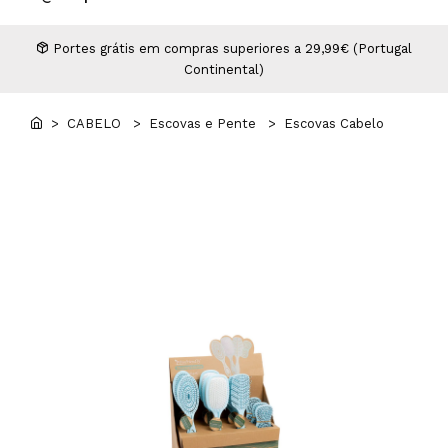
Higiene
Manicure e Pedicure
MAN WORLD - Espaço Homem
Maquilhagem Profissional
Portes grátis em compras superiores a 29,99€ (Portugal
Continental)
Mobiliário
Pestanas e Sobrancelhas
Professional Wear
> CABELO
> Escovas e Pente
> Escovas Cabelo
ROYAL SECRET - Hair Control Plan
Tesouras e Navalhas