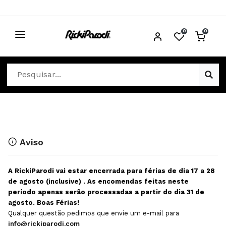
0
0
CABELO
Ver Cabelo
ESTÉTICA
Acessórios Cabelo
Ver Estética
DISTRIBUIDORES
Acessórios Coloração e Cabelo
Aparelhos Estética
Cabeças Académicas
Cosmética Corpo e Rosto
Aviso
Cosmética Capilar
Depilação
A RickiParodi vai estar encerrada para férias de dia 17 a 28
Equipamentos Elétricos
Descartáveis Estética
de agosto (inclusive) . As encomendas feitas neste
período apenas serão processadas a partir do dia 31 de
Escovas e Pente
Diversos Estética
agosto. Boas Férias!
Extensões
Equipamentos Depilação
Qualquer questão pedimos que envie um e-mail para
info@rickiparodi.com